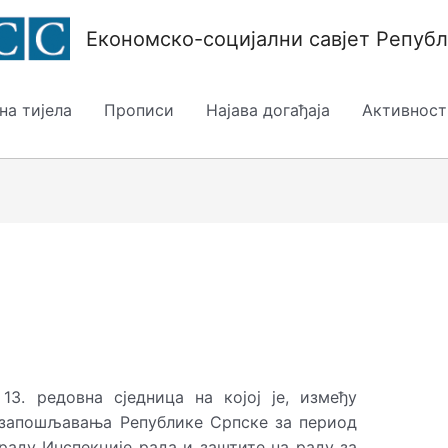
Економско-cоцијални cавјет Репуб
на тијела
Прописи
Најава догађаја
Активност
13. редовна сједница на којој је, између
а запошљавања Републике Српске за период
о раду Инспекције рада и заштите на раду за