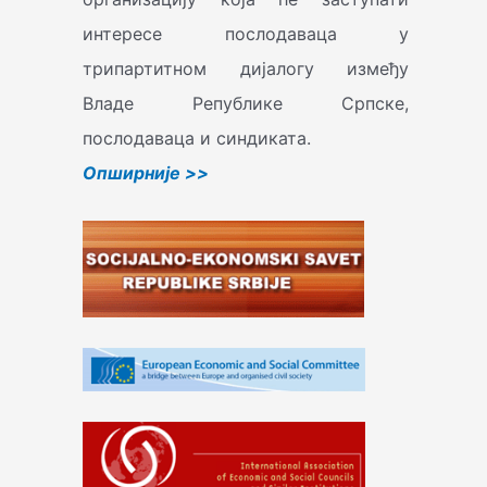
интересе послодаваца у
трипартитном дијалогу између
Владе Републике Српске,
послодаваца и синдиката.
Oпширније >>