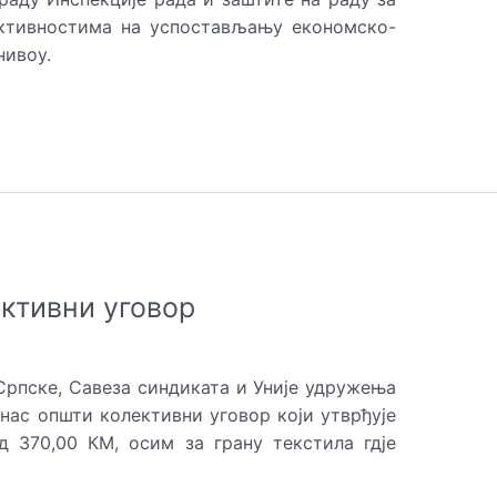
активностима на успостављању економско-
нивоу.
ктивни уговор
рпске, Савеза синдиката и Уније удружења
нас општи колективни уговор који утврђује
д 370,00 КМ, осим за грану текстила гдје