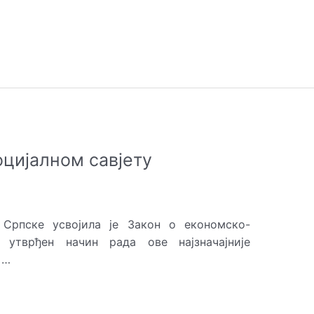
оцијалном савјету
 Српске усвојила је Закон о економско-
у утврђен начин рада ове најзначајније
 …