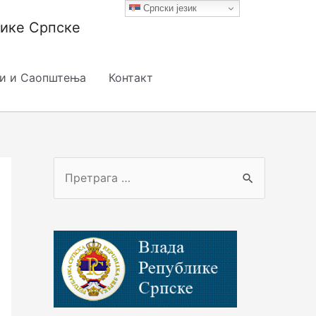
Српски језик
лике Српске
и и Саопштења
Контакт
П
р
е
т
р
а