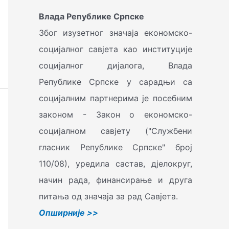
г
Влада Републике Српске
а
Због изузетног значаја економско-
з
социјалног савјета као институције
а
социјалног дијалога, Влада
:
Републике Српске у сарадњи са
социјалним партнерима је посебним
законом - Закон о економско-
социјалном савјету ("Службени
гласник Републике Српске" број
110/08), уредила састав, дјелокруг,
начин рада, финансирање и друга
питања од значаја за рад Савјета.
Oпширније >>