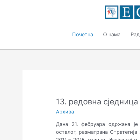
Пређи
на
садржај
Почетна
О нама
Рад
Кретање
чланака
13. редовна сједница
Архива
Дана 21. фебруара одржана је 
осталог, разматрана Стратегиј
2011 – 2015. године, Извјештај 