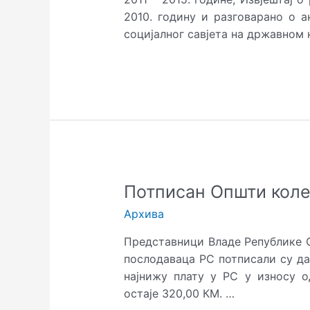
2010. годину и разговарано о 
социјалног савјета на државном 
Потписан
Потписан Општи коле
Општи
Архива
колективни
уговор
Представници Владе Републике С
послодаваца РС потписали су да
најнижу плату у РС у износу о
остаје 320,00 КМ. …