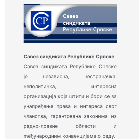
Савез синдиката
Републике Српске
Савез синдиката Републике Српске
је независна, нестраначка,
неполитичка, интересна
организација која штити и бори се за
унапређење права и интереса свог
чланства, гарантована законима из
радно-правне области и
mеђународним конвенцијама о раду.