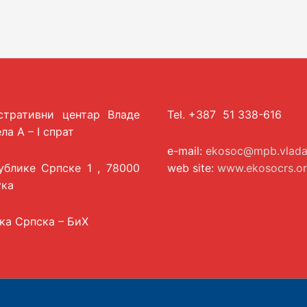
стративни центар Владе
Tel. +387 51 338-616
ла А – I спрат
e-mail:
ekosoc@mpb.vladar
ублике Српске 1 , 78000
web site:
www.ekosocrs.o
ука
ка Српска – БиХ