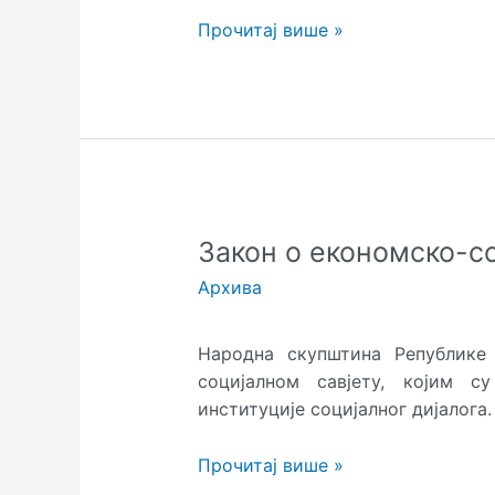
Прочитај више »
Закон
Закон о економско-с
о
Архива
економско-
социјалном
Народна скупштина Републике
савјету
социјалном савјету, којим с
институције социјалног дијалога.
Прочитај више »