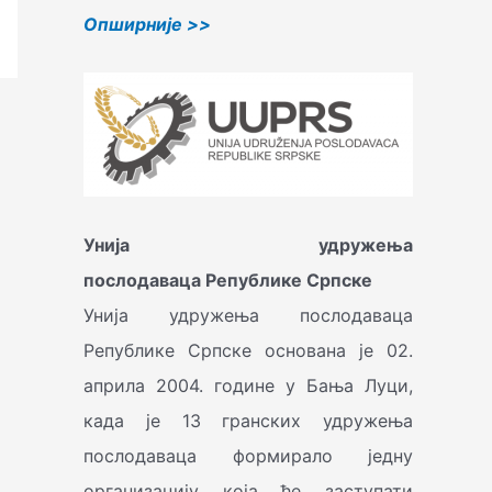
Oпширније >>
Унија удружења
послодаваца
Републике Српске
Унија удружења послодаваца
Републике Српске основана је 02.
априла 2004. године у Бања Луци,
када је 13 гранских удружења
послодаваца формирало једну
организацију која ће заступати